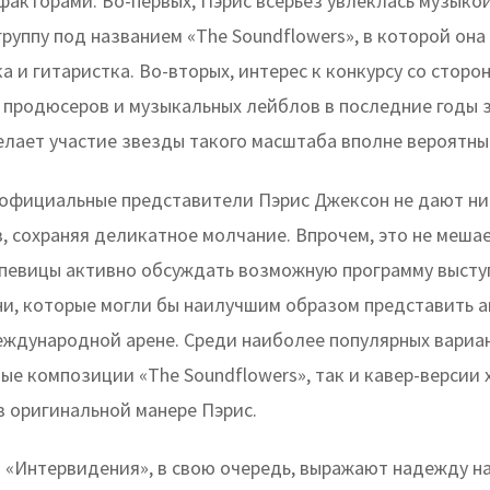
факторами. Во-первых, Пэрис всерьез увлеклась музыкой
руппу под названием «The Soundflowers», в которой она
а и гитаристка. Во-вторых, интерес к конкурсу со сторо
 продюсеров и музыкальных лейблов в последние годы 
делает участие звезды такого масштаба вполне вероятны
 официальные представители Пэрис Джексон не дают ни
, сохраняя деликатное молчание. Впрочем, это не меша
певицы активно обсуждать возможную программу высту
ни, которые могли бы наилучшим образом представить 
международной арене. Среди наиболее популярных вариа
ые композиции «The Soundflowers», так и кавер-версии 
в оригинальной манере Пэрис.
 «Интервидения», в свою очередь, выражают надежду на