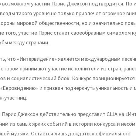
 возможном участии Пэрис Джексон подтвердится. По и
звезды такого уровня не только привлечет огромное вни
стороны мировой общественности, но и значительно повы
ме того, участие Пэрис станет своеобразным символом к
жбы между странами.
ть, что «Интервидение» является международным песе
 котором принимают участие исполнители из стран, ране
юз и социалистический блок. Конкурс позиционируется
 «Евровидению» и призван подчеркнуть уникальность и
н-участниц.
ли Пэрис Джексон действительно представит США на «Ин
ним из самых ярких событий в истории конкурса и несо
овой музыки. Остается лишь дождаться официального