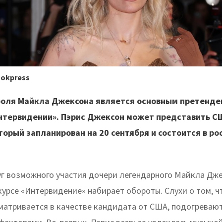
ookpress
роля Майкла Джексона является основным претенде
Интервидении». Пэрис Джексон может представить С
торый запланирован на 20 сентября и состоится в ро
уг возможного участия дочери легендарного Майкла Дже
курсе «Интервидение» набирает обороты. Слухи о том, ч
матривается в качестве кандидата от США, подогревают