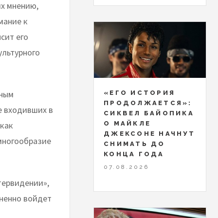
х мнению,
мание к
сит его
ультурного
нным
«ЕГО ИСТОРИЯ
ПРОДОЛЖАЕТСЯ»:
е входивших в
СИКВЕЛ БАЙОПИКА
 как
О МАЙКЛЕ
ДЖЕКСОНЕ НАЧНУТ
 многообразие
СНИМАТЬ ДО
КОНЦА ГОДА
07.08.2026
тервидении»,
мненно войдет