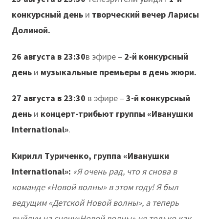
конкурсный день
и
творческий вечер Ларисы
Долиной.
26 августа в 23:30
в эфире –
2-й конкурсный
день
и
музыкальные премьеры в день жюри.
27 августа в 23:30
в эфире –
3-й конкурсный
день
и
концерт-трибьют группы «Иванушки
International»
.
Кирилл Туриченко, группа «Иванушки
International»:
«Я очень рад, что я снова в
команде «Новой волны» в этом году! Я был
ведущим «Детской Новой волны», а теперь
выйдуи на сцену«Новой волны» не только как