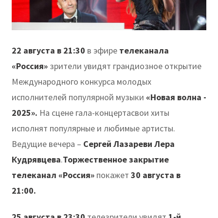
22 августа в 21:30
в эфире
телеканала
«Россия»
зрители увидят грандиозное открытие
Международного конкурса молодых
исполнителей популярной музыки
«Новая волна -
2025».
На сцене гала-концертасвои хиты
исполнят популярные и любимые артисты.
Ведущие вечера –
Сергей Лазареви Лера
Кудрявцева
.
Торжественное закрытие
телеканал «Россия»
покажет
30 августа в
21:00.
25 августа в 23:30
телезрители увидят
1-й