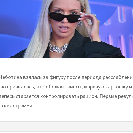
Чеботина взялась за фигуру после периода расслаблени
но призналась, что обожает чипсы, жареную картошку и 
 теперь старается контролировать рацион. Первые резул
ва килограмма.