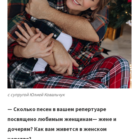
с супругой Юлией Ковальчук
— Сколько песен в вашем репертуаре
посвящено любимым женщинам
— жене и
дочерям? Как вам живется в женском
царстве?