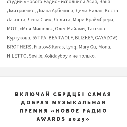
студии «Нового Радио» исполнили Асия, Ваня
Дмитриенко, Диана Арбенина, Дима Билан, Коста
Лакоста, Лёша Свик, Лолита, Мари Краймбрери,
МОТ, «Моя Мишель», Олег Майами, Татьяна
Куртукова, 5УТРА, BEARWOLF, BLIZKEY, GAYAZOV$
BROTHER$, Filatov&Karas, Lyriq, Mary Gu, Mona,
NILETTO, Seville, Xolidayboy и не только.
ВКЛЮЧАЙ СЕРДЦЕ! САМАЯ
ДОБРАЯ МУЗЫКАЛЬНАЯ
ПРЕМИЯ «НОВОЕ РАДИО
AWARDS 2025»